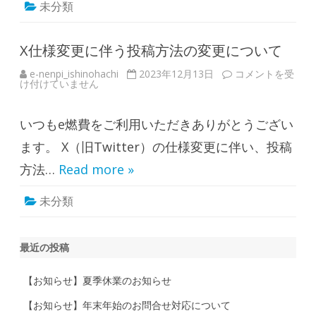
未分類
合
せ
対
応
に
X仕様変更に伴う投稿方法の変更について
つ
い
e-nenpi_ishinohachi
2023年12月13日
X
コメントを受
て
け付けていません
仕
は
様
変
更
いつもe燃費をご利用いただきありがとうござい
に
伴
う
ます。 X（旧Twitter）の仕様変更に伴い、投稿
投
稿
方法…
Read more »
方
法
の
未分類
変
更
に
つ
い
最近の投稿
て
は
【お知らせ】夏季休業のお知らせ
【お知らせ】年末年始のお問合せ対応について