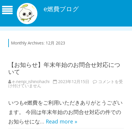
e燃費ブログ
Monthly Archives:
12月 2023
【お知らせ】年末年始のお問合せ対応につ
いて
e-nenpi_ishinohachi
2023年12月15日
【
コメントを受
け付けていません
お
知
ら
せ
いつもe燃費をご利用いただきありがとうござい
】
年
末
ます。 今回は年末年始のお問合せ対応の件での
年
始
お知らせにな…
Read more »
の
お
問