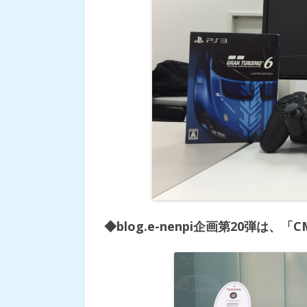
0
S
X
」
G
T
6
で
検
証
し
て
み
た
！
は
◆blog.e-nenpi企画第20弾は、