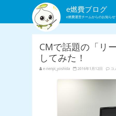
e燃費ブログ
e燃費運営チームからのお知らせ
CMで話題の「リーフ 
してみた！
e-nenpi_yoshida
2016年1月12日
C
コ
M
で
話
題
の
「
リ
ー
フ
V
S
1
8