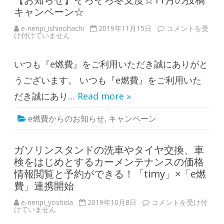
ペ
キャンペーン☆
ー
ン
☆
e-nenpi_ishinohachi
2019年11月15日
【
コメントを受
は
け付けていません
お
知
ら
せ
いつも『e燃費』をご利用いただき誠にありがと
】
そ
ろ
うございます。 いつも『e燃費』をご利用いた
そ
ろ
だき誠にあり…
Read more »
冬
支
度
e燃費からのお知らせ
,
キャンペーン
☆
1
1
月
の
ガソリンスタンドの洗車やタイヤ交換、車
投
検をはじめとするカーメンテナンスの価格
稿
キ
情報閲覧と予約ができる！「timy」×「e燃
ャ
ン
費」連携開始
ペ
ー
e-nenpi_yoshida
2019年10月8日
ガ
コメントを受け付
ン
けていません
ソ
☆
リ
は
ン