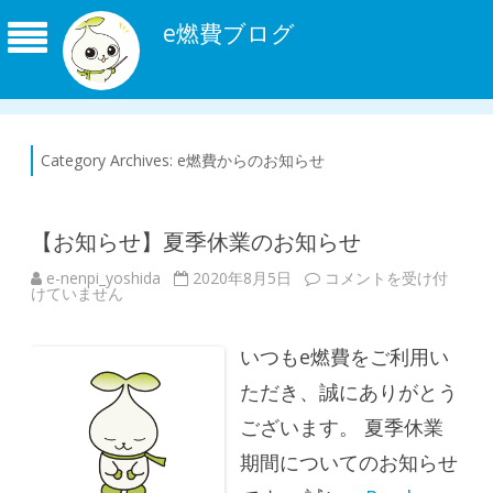
e燃費ブログ
Category Archives:
e燃費からのお知らせ
【お知らせ】夏季休業のお知らせ
e-nenpi_yoshida
2020年8月5日
【
コメントを受け付
けていません
お
知
ら
せ
いつもe燃費をご利用い
】
夏
季
ただき、誠にありがとう
休
業
ございます。 夏季休業
の
お
期間についてのお知らせ
知
ら