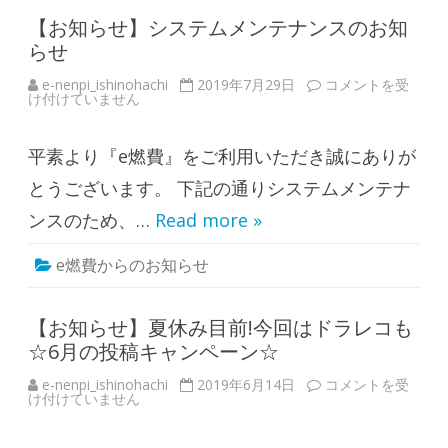
0
価
)
【お知らせ】システムメンテナンスのお知
格
の
情
らせ
不
報
具
閲
合
覧
e-nenpi_ishinohachi
2019年7月29日
【
コメントを受
に
と
け付けていません
お
つ
予
知
い
約
ら
て
が
せ
は
で
平素より『e燃費』をご利用いただき誠にありが
】
き
シ
る
ス
とうございます。 下記の通りシステムメンテナ
！
テ
「
ム
ンスのため、…
Read more »
t
メ
i
ン
m
テ
e燃費からのお知らせ
y
ナ
」
ン
×
ス
「
の
e
お
【お知らせ】夏休み目前!今回はドラレコも
燃
知
☆6月の投稿キャンペーン☆
費
ら
」
せ
連
は
e-nenpi_ishinohachi
2019年6月14日
【
コメントを受
携
け付けていません
お
開
知
始
ら
は
せ