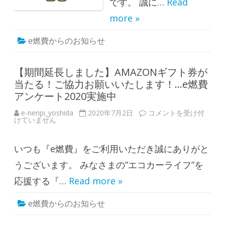
せ
です。 誠に…
Read
は
more »
e燃費からのお知らせ
【期間延長しました】AMAZONギフト券が
当たる！ご協力お願いいたします！…e燃費
アンケート2020実施中
e-nenpi_yoshida
2020年7月2日
【
コメントを受け付
けていません
期
間
延
長
いつも『e燃費』をご利用いただき誠にありがと
し
ま
し
うございます。 みなさまの”エコカーライフ”を
た
】
応援する『…
Read more »
A
M
A
e燃費からのお知らせ
Z
O
N