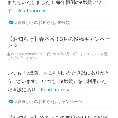
2
ド
またせいたしました！ 毎年恒例のe燃費アワー
0
2
実
0
ド…
Read more »
施
1
中
9
は
-
e燃費からのお知らせ
,
未分類
2
0
2
0
」
【お知らせ】春本番！3月の投稿キャンペー
発
ン☆
表
！
は
e-nenpi_ishinohachi
2020年3月13日
【
コメントを受
け付けていません
お
知
ら
せ
いつも『e燃費』をご利用いただき誠にありがと
】
春
本
うございます。 いつも『e燃費』をご利用いた
番
！
だき誠にあり…
Read more »
3
月
の
e燃費からのお知らせ
,
キャンペーン
投
稿
キ
ャ
ン
【お知らせ】そろそろ冬支度☆11月の投稿