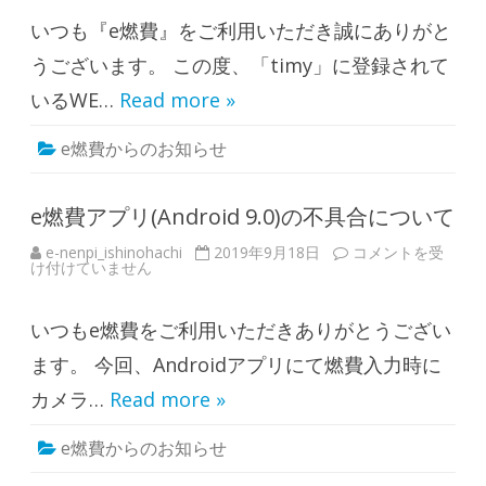
ス
いつも『e燃費』をご利用いただき誠にありがと
タ
ン
ド
うございます。 この度、「timy」に登録されて
の
洗
いるWE…
Read more »
車
や
タ
e燃費からのお知らせ
イ
ヤ
交
換
、
e燃費アプリ(Android 9.0)の不具合について
車
検
e-nenpi_ishinohachi
2019年9月18日
e
コメントを受
を
け付けていません
燃
は
費
じ
ア
め
プ
と
いつもe燃費をご利用いただきありがとうござい
リ
す
(
る
A
ます。 今回、Androidアプリにて燃費入力時に
カ
n
ー
d
メ
カメラ…
Read more »
r
ン
o
テ
i
ナ
e燃費からのお知らせ
d
ン
9
ス
.
の