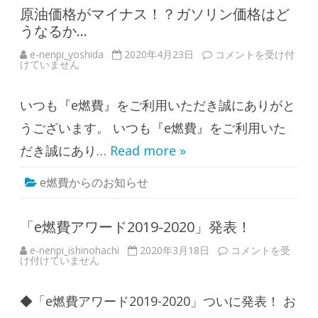
ギ
フ
原油価格がマイナス！？ガソリン価格はど
ト
うなるか…
券
が
当
e-nenpi_yoshida
2020年4月23日
原
コメントを受け付
た
けていません
油
る
価
！
格
ご
が
協
いつも『e燃費』をご利用いただき誠にありがと
マ
力
イ
お
ナ
うございます。 いつも『e燃費』をご利用いた
願
ス
い
！
だき誠にあり…
Read more »
い
？
た
ガ
し
ソ
ま
e燃費からのお知らせ
リ
す
ン
！
価
…
格
e
は
「e燃費アワード2019-2020」発表！
燃
ど
費
う
ア
e-nenpi_ishinohachi
2020年3月18日
「
コメントを受
な
ン
け付けていません
e
る
ケ
燃
か
ー
費
…
ト
ア
は
2
◆「e燃費アワード2019-2020」ついに発表！ お
ワ
0
ー