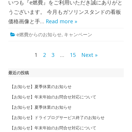
いつも『e燃費』をご利用いただき誠にありがと
】
夏
休
うございます。 今月もガソリンスタンドの看板
み
目
価格画像と手…
Read more »
前
!
今
e燃費からのお知らせ
,
キャンペーン
回
は
ド
ラ
レ
投
1
2
3
…
15
Next »
コ
も
☆
稿
6
月
最近の投稿
ナ
の
投
稿
ビ
【お知らせ】夏季休業のお知らせ
キ
ャ
ゲ
【お知らせ】年末年始のお問合せ対応について
ン
ペ
ー
ー
【お知らせ】夏季休業のお知らせ
ン
☆
【お知らせ】ドライブログサービス終了のお知らせ
は
シ
【お知らせ】年末年始のお問合せ対応について
ョ