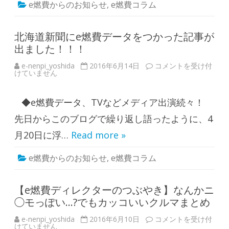
e燃費からのお知らせ
,
e燃費コラム
が
一
番
復
活
北海道新聞にe燃費データをつかった記事が
し
出ました！！！
て
ほ
し
e-nenpi_yoshida
2016年6月14日
北
コメントを受け付
い
けていません
海
と
道
思
新
う
聞
一
◆e燃費データ、TVなどメディア出演続々！
に
台
e
は
燃
先日からこのブログで繰り返し語ったように、4
？
費
結
デ
月20日に浮…
Read more »
果
ー
発
タ
表
を
！
e燃費からのお知らせ
,
e燃費コラム
つ
は
か
っ
た
記
【e燃費ディレクターのつぶやき】なんかニ
事
◯モっぽい…?でもカッコいいクルマまとめ
が
出
ま
e-nenpi_yoshida
2016年6月10日
【
コメントを受け付
し
けていません
e