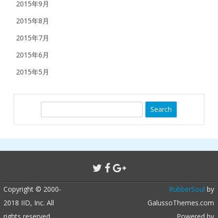
2015年9月
2015年8月
2015年7月
2015年6月
2015年5月
S
e
a
r
c
h
Copyright © 2000-
RubberSoul
by
2018 IID, Inc. All
GalussoThemes.com
rights reserved.
Powered by