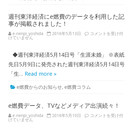
費
デ
ー
タ
週刊東洋経済にe燃費のデータを利用した記
を
事が掲載されました！
つ
か
っ
e-nenpi_yoshida
2016年5月13日
週
コメントを受け付
た
けていません
刊
記
東
事
洋
が
経
掲
◆週刊東洋経済5月14日号「生涯未婚」 ※表紙
済
載
に
さ
e
先日5月9日に発売された週刊東洋経済5月14日号
れ
燃
ま
費
「生…
Read more »
し
の
た
デ
。
ー
は
e燃費からのお知らせ
,
e燃費コラム
タ
を
利
用
し
e燃費データ、TVなどメディア出演続々！
た
記
e-nenpi_yoshida
2016年5月10日
e
コメントを受け付
事
けていません
燃
が
費
掲
デ
載
ー