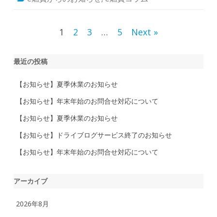
？
今
か
ら
投
1
2
3
…
5
Next »
で
も
行
稿
け
る
最近の投稿
ナ
お
す
す
ビ
【お知らせ】夏季休業のお知らせ
め
ス
ゲ
【お知らせ】年末年始のお問合せ対応について
ポ
ッ
ト
ー
【お知らせ】夏季休業のお知らせ
と
G
【お知らせ】ドライブログサービス終了のお知らせ
W
シ
キ
ャ
【お知らせ】年末年始のお問合せ対応について
ョ
ン
ペ
ー
ン
ン
アーカイブ
は
2026年8月