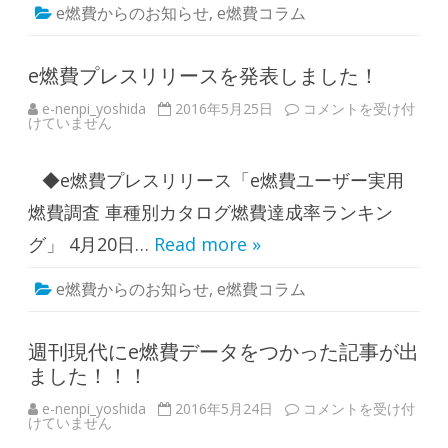
ポ
ク
e燃費からのお知らせ
,
e燃費コラム
ー
ル
ツ
マ
ハ
ま
イ
と
ブ
e燃費プレスリリースを発表しました！
め
リ
は
ッ
e-nenpi_yoshida
2016年5月25日
e
コメントを受け付
ド
けていません
燃
の
費
実
プ
力
レ
は
◆e燃費プレスリリース「e燃費ユーザー実用
ス
い
リ
か
リ
燃費調査 車種別カタログ燃費達成率ランキン
ほ
ー
ど
ス
だ
グ」 4月20日…
Read more »
を
っ
発
た
表
の
e燃費からのお知らせ
,
e燃費コラム
し
か
ま
。
し
は
た
！
週刊現代にe燃費データをつかった記事が出
は
ました！！！
e-nenpi_yoshida
2016年5月24日
週
コメントを受け付
けていません
刊
現