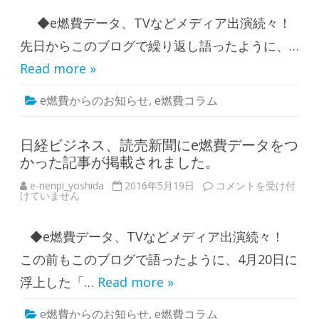
代
に
◆e燃費データ、TVなどメディア出演続々！
e
燃
費
先日からこのブログで繰り返し語ったように、…
デ
ー
Read more »
タ
を
つ
e燃費からのお知らせ
,
e燃費コラム
か
っ
た
記
事
日経ビジネス、読売新聞にe燃費データをつ
が
かった記事が掲載されました。
出
ま
し
e-nenpi_yoshida
2016年5月19日
日
コメントを受け付
た
けていません
経
！
ビ
！
ジ
！
ネ
は
◆e燃費データ、TVなどメディア出演続々！
ス
、
読
この前もこのブログで語ったように、4月20日に
売
新
浮上した「…
Read more »
聞
に
e
e燃費からのお知らせ
,
e燃費コラム
燃