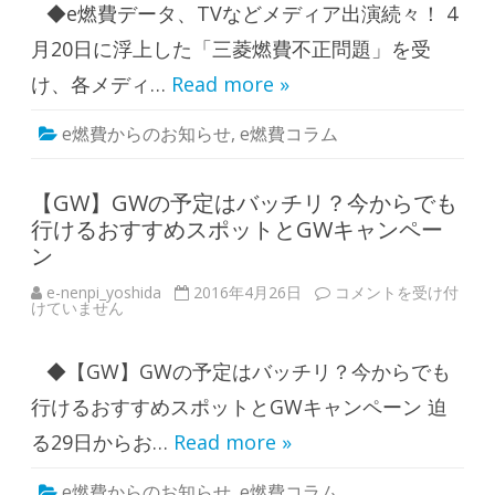
さ
◆e燃費データ、TVなどメディア出演続々！ 4
タ
れ
、
ま
T
月20日に浮上した「三菱燃費不正問題」を受
し
V
た
な
！
け、各メディ…
Read more »
ど
は
メ
デ
e燃費からのお知らせ
,
e燃費コラム
ィ
ア
出
演
続
【GW】GWの予定はバッチリ？今からでも
々
行けるおすすめスポットとGWキャンペー
！
は
ン
e-nenpi_yoshida
2016年4月26日
【
コメントを受け付
けていません
G
W
】
G
◆【GW】GWの予定はバッチリ？今からでも
W
の
予
行けるおすすめスポットとGWキャンペーン 迫
定
は
る29日からお…
Read more »
バ
ッ
チ
e燃費からのお知らせ
,
e燃費コラム
リ