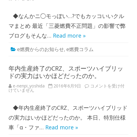
た
燃
！
費
！
デ
！
◆なんかニ◯モっぽい…?でもカッコいいクル
ィ
は
レ
ク
マまとめ 最近「三菱燃費不正問題」の影響で弊
タ
ー
ブログもそんな…
Read more »
の
つ
ぶ
e燃費からのお知らせ
,
e燃費コラム
や
き
】
な
ん
年内生産終了のCRZ、スポーツハイブリッ
か
ドの実力はいかほどだったのか。
ニ
◯
モ
e-nenpi_yoshida
2016年6月9日
年
コメントを受け付
っ
けていません
内
ぽ
生
い
産
…
終
?
◆年内生産終了のCRZ、スポーツハイブリッド
了
で
の
も
C
の実力はいかほどだったのか。 本日、特別仕様
カ
R
ッ
Z
車「α・ファ…
Read more »
コ
、
い
ス
い