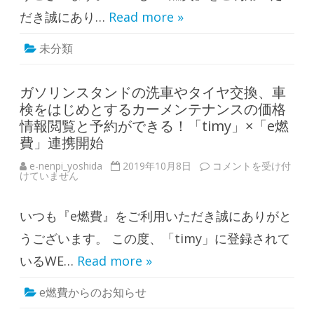
狩
り
だき誠にあり…
Read more »
シ
ー
ズ
未分類
ン
到
来
☆
1
ガソリンスタンドの洗車やタイヤ交換、車
0
検をはじめとするカーメンテナンスの価格
月
の
情報閲覧と予約ができる！「timy」×「e燃
投
稿
費」連携開始
キ
ャ
e-nenpi_yoshida
2019年10月8日
ガ
コメントを受け付
ン
けていません
ソ
ペ
リ
ー
ン
ン
ス
☆
いつも『e燃費』をご利用いただき誠にありがと
タ
は
ン
ド
うございます。 この度、「timy」に登録されて
の
洗
いるWE…
Read more »
車
や
タ
e燃費からのお知らせ
イ
ヤ
交