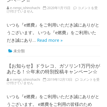
稿
キ
e-nenpi_ishinohachi
2020年1月15日
【
コメントを受
ャ
け付けていません
お
ン
知
ペ
ら
ー
せ
ン
いつも『e燃費』をご利用いただき誠にありがと
】
☆
凍
は
結
うございます。 いつも『e燃費』をご利用いた
に
要
だき誠にあり…
Read more »
注
意
☆
未分類
1
月
の
投
稿
【お知らせ】ドラレコ、ガソリン1万円分が
キ
あたる！☆年末の特別投稿キャンペーン☆
ャ
ン
ペ
e-nenpi_ishinohachi
2019年12月13日
【
コメントを受
ー
け付けていません
お
ン
知
☆
ら
は
せ
いつも『e燃費』をご利用いただき誠にありがと
】
ド
ラ
うございます。 e燃費をご利用の皆様のため
レ