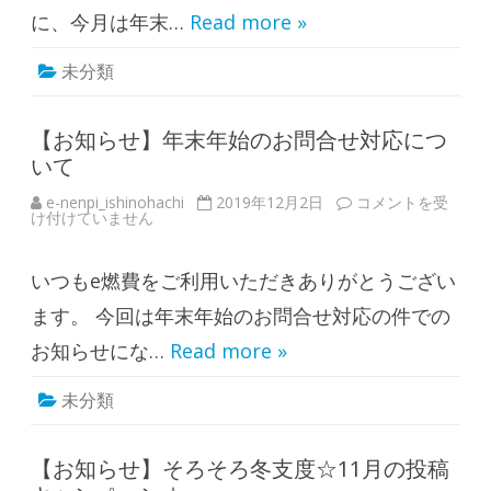
コ
に、今月は年末…
Read more »
、
ガ
ソ
未分類
リ
ン
1
万
円
【お知らせ】年末年始のお問合せ対応につ
分
いて
が
あ
た
e-nenpi_ishinohachi
2019年12月2日
【
コメントを受
る
け付けていません
お
！
知
☆
ら
年
せ
末
いつもe燃費をご利用いただきありがとうござい
】
の
年
特
末
ます。 今回は年末年始のお問合せ対応の件での
別
年
投
始
お知らせにな…
Read more »
稿
の
キ
お
ャ
問
ン
未分類
合
ペ
せ
ー
対
ン
応
☆
に
【お知らせ】そろそろ冬支度☆11月の投稿
は
つ