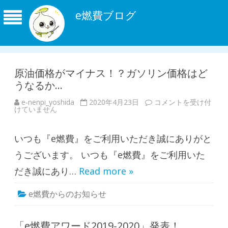
e燃費ブログ
原油価格がマイナス！？ガソリン価格はど
うなるか…
e-nenpi_yoshida
2020年4月23日
原
コメントを受け付
けていません
油
価
格
が
いつも『e燃費』をご利用いただき誠にありがと
マ
イ
ナ
うございます。 いつも『e燃費』をご利用いた
ス
！
だき誠にあり…
Read more »
？
ガ
ソ
e燃費からのお知らせ
リ
ン
価
格
は
「e燃費アワード2019-2020」発表！