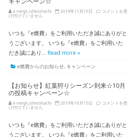
キャンペーン☆
い
て
は
e-nenpi_ishinohachi
2019年11月15日
【
コメントを受
け付けていません
お
知
ら
せ
いつも『e燃費』をご利用いただき誠にありがと
】
そ
ろ
うございます。 いつも『e燃費』をご利用いた
そ
ろ
だき誠にあり…
Read more »
冬
支
度
e燃費からのお知らせ
,
キャンペーン
☆
1
1
月
の
【お知らせ】紅葉狩りシーズン到来☆10月
投
の投稿キャンペーン☆
稿
キ
ャ
e-nenpi_ishinohachi
2019年10月15日
【
コメントを受
ン
け付けていません
お
ペ
知
ー
ら
ン
せ
☆
いつも『e燃費』をご利用いただき誠にありがと
】
は
紅
葉
うございます。 いつも『e燃費』をご利用いた