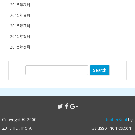
2015年9月
2015年8月
2015年7月
2015年6月
2015年5月
S
e
a
r
c
h
Copyright © 2000-
RubberSoul
by
2018 IID, Inc. All
GalussoThemes.com