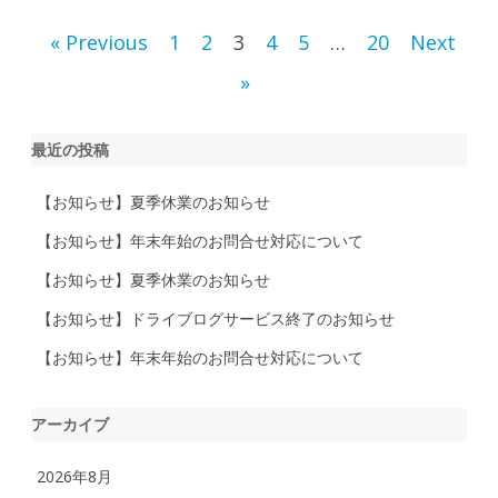
換
、
投
« Previous
1
2
3
4
5
…
20
Next
車
検
を
稿
»
は
じ
ナ
め
と
最近の投稿
す
ビ
る
カ
ゲ
ー
【お知らせ】夏季休業のお知らせ
メ
ン
ー
【お知らせ】年末年始のお問合せ対応について
テ
ナ
ン
シ
【お知らせ】夏季休業のお知らせ
ス
の
【お知らせ】ドライブログサービス終了のお知らせ
ョ
価
格
情
【お知らせ】年末年始のお問合せ対応について
ン
報
閲
覧
と
アーカイブ
予
約
が
2026年8月
で
き