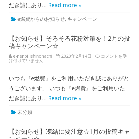
！
だき誠にあり…
Read more »
3
月
の
e燃費からのお知らせ
,
キャンペーン
投
稿
キ
ャ
ン
【お知らせ】そろそろ花粉対策を！2月の投
ペ
稿キャンペーン☆
ー
ン
☆
e-nenpi_ishinohachi
2020年2月14日
【
コメントを受
は
け付けていません
お
知
ら
せ
いつも『e燃費』をご利用いただき誠にありがと
】
そ
ろ
うございます。 いつも『e燃費』をご利用いた
そ
ろ
だき誠にあり…
Read more »
花
粉
対
未分類
策
を
！
2
月
【お知らせ】凍結に要注意☆1月の投稿キャ
の
ンペーン☆
投