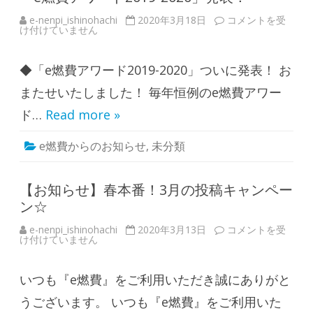
ど
う
e-nenpi_ishinohachi
2020年3月18日
「
コメントを受
な
け付けていません
e
る
燃
か
費
…
ア
は
◆「e燃費アワード2019-2020」ついに発表！ お
ワ
ー
ド
またせいたしました！ 毎年恒例のe燃費アワー
2
0
ド…
Read more »
1
9
-
e燃費からのお知らせ
,
未分類
2
0
2
0
」
【お知らせ】春本番！3月の投稿キャンペー
発
ン☆
表
！
は
e-nenpi_ishinohachi
2020年3月13日
【
コメントを受
け付けていません
お
知
ら
せ
いつも『e燃費』をご利用いただき誠にありがと
】
春
本
うございます。 いつも『e燃費』をご利用いた
番